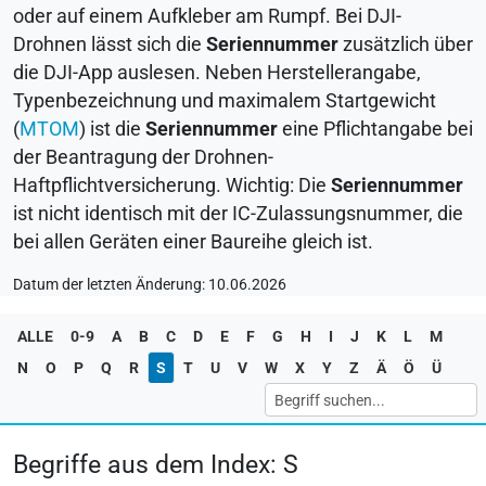
oder auf einem Aufkleber am Rumpf. Bei
DJI
-
Drohnen lässt sich die
Seriennummer
zusätzlich über
die
DJI
-App auslesen. Neben Herstellerangabe,
Typenbezeichnung und maximalem Startgewicht
(
MTOM
) ist die
Seriennummer
eine Pflichtangabe bei
der Beantragung der Drohnen-
Haftpflichtversicherung. Wichtig: Die
Seriennummer
ist nicht identisch mit der IC-Zulassungsnummer, die
bei allen Geräten einer Baureihe gleich ist.
Datum der letzten Änderung: 10.06.2026
ALLE
0-9
A
B
C
D
E
F
G
H
I
J
K
L
M
N
O
P
Q
R
S
T
U
V
W
X
Y
Z
Ä
Ö
Ü
Begriffe aus dem Index: S