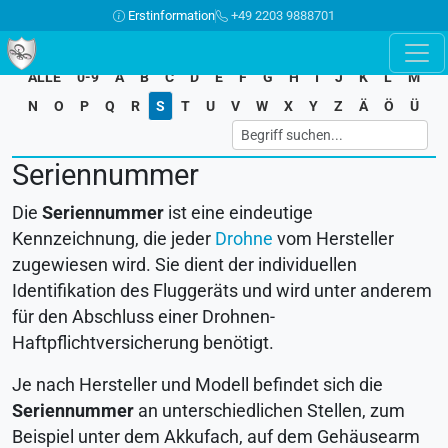
Erstinformation
+49 2203 9888701
ALLE
0-9
A
B
C
D
E
F
G
H
I
J
K
L
M
N
O
P
Q
R
S
T
U
V
W
X
Y
Z
Ä
Ö
Ü
Seriennummer
Die
Seriennummer
ist eine eindeutige
Kennzeichnung, die jeder
Drohne
vom Hersteller
zugewiesen wird. Sie dient der individuellen
Identifikation des Fluggeräts und wird unter anderem
für den Abschluss einer Drohnen-
Haftpflichtversicherung benötigt.
Je nach Hersteller und Modell befindet sich die
Seriennummer
an unterschiedlichen Stellen, zum
Beispiel unter dem Akkufach, auf dem Gehäusearm