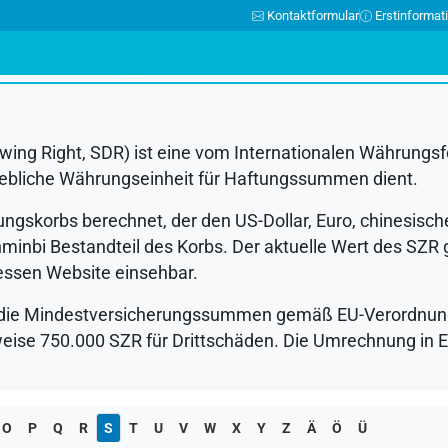
Kontaktformular
Erstinformat
N
O
P
Q
R
S
T
U
V
W
X
Y
Z
Ä
Ö
Ü
awing Right,
SDR
) ist eine vom Internationalen Währungsf
ßgebliche Währungseinheit für Haftungssummen dient.
ungskorbs berechnet, der den US-Dollar, Euro, chinesisc
nminbi Bestandteil des Korbs. Der aktuelle Wert des
SZR
g
dessen Website einsehbar.
nd die Mindestversicherungssummen gemäß EU-Verordnun
weise 750.000
SZR
für Drittschäden. Die Umrechnung in E
O
P
Q
R
S
T
U
V
W
X
Y
Z
Ä
Ö
Ü