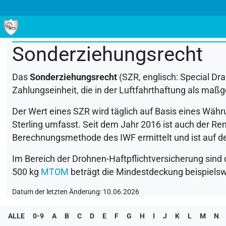
ALLE
0-9
A
B
C
D
E
F
G
H
I
J
K
L
M
Sonderziehungsrecht
Das
Sonderziehungsrecht
(
SZR
, englisch: Special Dr
Zahlungseinheit, die in der Luftfahrthaftung als ma
Der Wert eines
SZR
wird täglich auf Basis eines Währ
Sterling umfasst. Seit dem Jahr 2016 ist auch der Re
Berechnungsmethode des
IWF
ermittelt und ist auf 
Im Bereich der Drohnen-Haftpflichtversicherung si
500 kg
MTOM
beträgt die Mindestdeckung beispiels
Datum der letzten Änderung: 10.06.2026
ALLE
0-9
A
B
C
D
E
F
G
H
I
J
K
L
M
N