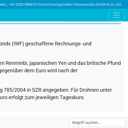
ion
+49 2203 9888701
Versicherungsmakler Rosanowske GmbH & Co. KG
onds (
IWF
) geschaffene Rechnungs- und
hen Renminbi, japanischen Yen und das britische Pfund
egenüber dem Euro wird nach der
g 785/2004 in
SZR
angegeben. Für Drohnen unter
uro erfolgt zum jeweiligen Tageskurs.