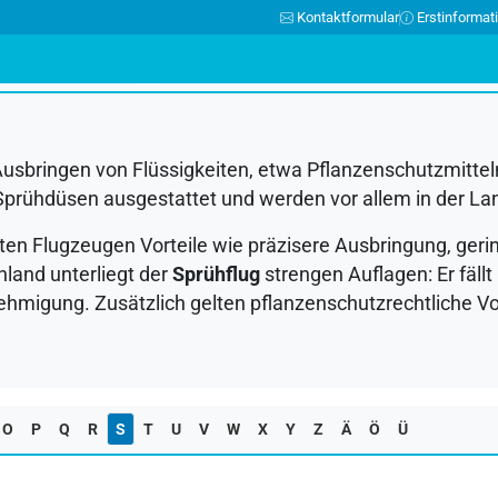
Kontaktformular
Erstinformat
N
O
P
Q
R
S
T
U
V
W
X
Y
Z
Ä
Ö
Ü
bringen von Flüssigkeiten, etwa Pflanzenschutzmitteln,
prühdüsen ausgestattet und werden vor allem in der Lan
n Flugzeugen Vorteile wie präzisere Ausbringung, gerin
hland unterliegt der
Sprühflug
strengen Auflagen: Er fällt 
hmigung. Zusätzlich gelten pflanzenschutzrechtliche Vo
O
P
Q
R
S
T
U
V
W
X
Y
Z
Ä
Ö
Ü