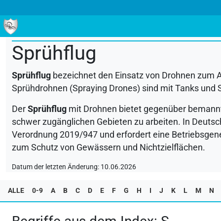
ALLE
0-9
A
B
C
D
E
F
G
H
I
J
K
L
M
Sprühflug
Sprühflug
bezeichnet den Einsatz von Drohnen zum Aus
Sprühdrohnen (Spraying Drones) sind mit Tanks und S
Der
Sprühflug
mit Drohnen bietet gegenüber bemannte
schwer zugänglichen Gebieten zu arbeiten. In Deutsc
Verordnung 2019/947 und erfordert eine Betriebsgene
zum Schutz von Gewässern und Nichtzielflächen.
Datum der letzten Änderung: 10.06.2026
ALLE
0-9
A
B
C
D
E
F
G
H
I
J
K
L
M
N