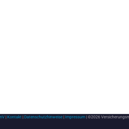
rmV
|
Kontakt
|
Datenschutzhinweise
|
Impressum
| ©2026 Versicherungs