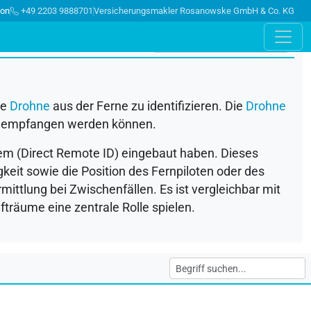
ion
+49 2203 9888701
Versicherungsmakler Rosanowske GmbH & Co. KG
he
Drohne
aus der Ferne zu identifizieren. Die
Drohne
len empfangen werden können.
tem (Direct Remote ID) eingebaut haben. Dieses
gkeit sowie die Position des Fernpiloten oder des
ittlung bei Zwischenfällen. Es ist vergleichbar mit
träume eine zentrale Rolle spielen.