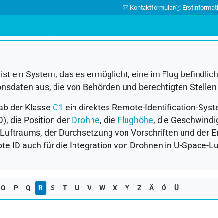
Kontaktformular
Erstinformat
N
O
P
Q
R
S
T
U
V
W
X
Y
Z
Ä
Ö
Ü
 ist ein System, das es ermöglicht, eine im Flug befindlic
itionsdaten aus, die von Behörden und berechtigten Stel
ab der Klasse
C1
ein direktes Remote-Identification-Sys
), die Position der
Drohne
, die
Flughöhe
, die Geschwindi
Luftraums, der Durchsetzung von Vorschriften und der Erm
 ID auch für die Integration von Drohnen in U-Space-Luf
O
P
Q
R
S
T
U
V
W
X
Y
Z
Ä
Ö
Ü