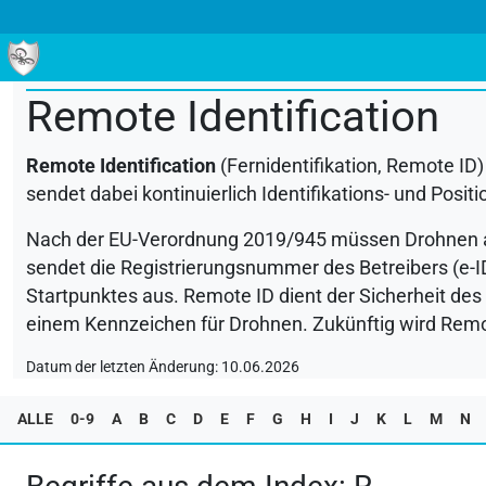
ALLE
0-9
A
B
C
D
E
F
G
H
I
J
K
L
M
Remote Identification
Remote Identification
(Fernidentifikation, Remote ID)
sendet dabei kontinuierlich Identifikations- und Pos
Nach der EU-Verordnung 2019/945 müssen Drohnen 
sendet die Registrierungsnummer des Betreibers (e-ID
Startpunktes aus. Remote ID dient der Sicherheit des 
einem Kennzeichen für Drohnen. Zukünftig wird Remote
Datum der letzten Änderung: 10.06.2026
ALLE
0-9
A
B
C
D
E
F
G
H
I
J
K
L
M
N