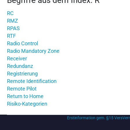
Begriffe aus dem Index: R
RC
RMZ
RPAS
RTF
Radio Control
Radio Mandatory Zone
Receiver
Redundanz
Registrierung
Remote Identification
Remote Pilot
Return to Home
Risiko-Kategorien
Erstinformation gem. §15 VersVe