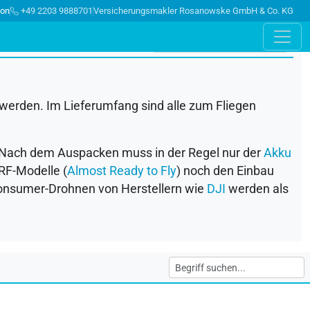
ion
+49 2203 9888701
Versicherungsmakler Rosanowske GmbH & Co. KG
 werden. Im Lieferumfang sind alle zum Fliegen
n. Nach dem Auspacken muss in der Regel nur der
Akku
RF
-Modelle (
Almost Ready to Fly
) noch den Einbau
 Consumer-Drohnen von Herstellern wie
DJI
werden als