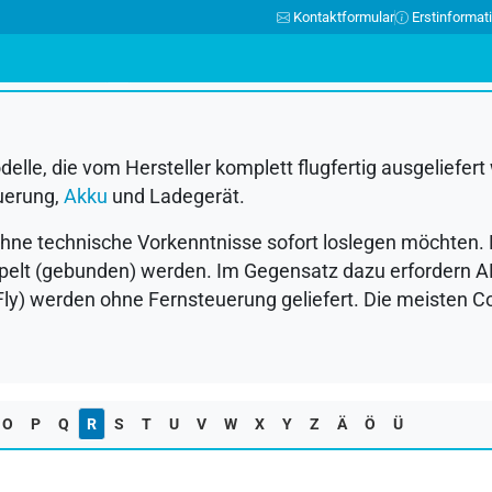
Kontaktformular
Erstinformat
N
O
P
Q
R
S
T
U
V
W
X
Y
Z
Ä
Ö
Ü
le, die vom Hersteller komplett flugfertig ausgeliefert
uerung,
Akku
und Ladegerät.
ie ohne technische Vorkenntnisse sofort loslegen möchte
elt (gebunden) werden. Im Gegensatz dazu erfordern
A
Fly) werden ohne Fernsteuerung geliefert. Die meisten
O
P
Q
R
S
T
U
V
W
X
Y
Z
Ä
Ö
Ü