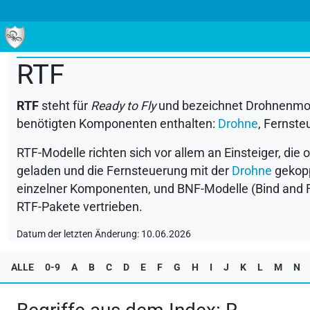
ALLE
0-9
A
B
C
D
E
F
G
H
I
J
K
L
M
RTF
RTF
steht für
Ready to Fly
und bezeichnet Drohnenmodel
benötigten Komponenten enthalten:
Drohne
, Fernste
RTF
-Modelle richten sich vor allem an Einsteiger, d
geladen und die Fernsteuerung mit der
Drohne
gekopp
einzelner Komponenten, und
BNF
-Modelle (Bind and 
RTF
-Pakete vertrieben.
Datum der letzten Änderung: 10.06.2026
ALLE
0-9
A
B
C
D
E
F
G
H
I
J
K
L
M
N