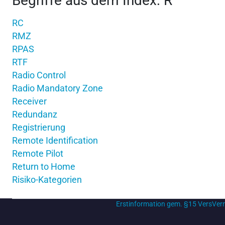
Begriffe aus dem Index: R
RC
RMZ
RPAS
RTF
Radio Control
Radio Mandatory Zone
Receiver
Redundanz
Registrierung
Remote Identification
Remote Pilot
Return to Home
Risiko-Kategorien
Erstinformation gem. §15 VersVe