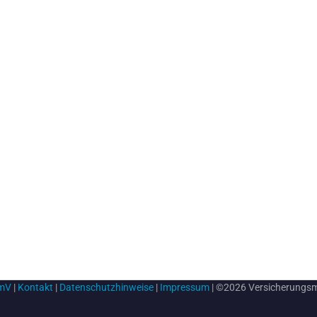
rmV
|
Kontakt
|
Datenschutzhinweise
|
Impressum
| ©2026 Versicherungs