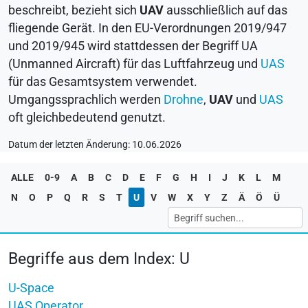
beschreibt, bezieht sich
UAV
ausschließlich auf das
fliegende Gerät. In den EU-Verordnungen 2019/947
und 2019/945 wird stattdessen der Begriff UA
(Unmanned Aircraft) für das Luftfahrzeug und
UAS
für das Gesamtsystem verwendet.
Umgangssprachlich werden
Drohne
,
UAV
und
UAS
oft gleichbedeutend genutzt.
Datum der letzten Änderung: 10.06.2026
ALLE
0-9
A
B
C
D
E
F
G
H
I
J
K
L
M
N
O
P
Q
R
S
T
U
V
W
X
Y
Z
Ä
Ö
Ü
Begriffe aus dem Index: U
U-Space
UAS Operator