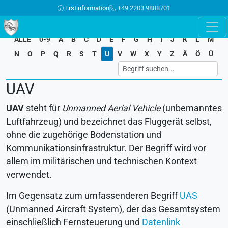
Erstinformation
+49 2203 9888701
ALLE
0-9
A
B
C
D
E
F
G
H
I
J
K
L
M
N
O
P
Q
R
S
T
U
V
W
X
Y
Z
Ä
Ö
Ü
UAV
UAV
steht für
Unmanned Aerial Vehicle
(unbemanntes
Luftfahrzeug) und bezeichnet das Fluggerät selbst,
ohne die zugehörige Bodenstation und
Kommunikationsinfrastruktur. Der Begriff wird vor
allem im militärischen und technischen Kontext
verwendet.
Im Gegensatz zum umfassenderen Begriff
UAS
(Unmanned Aircraft System), der das Gesamtsystem
einschließlich Fernsteuerung und
Datenlink