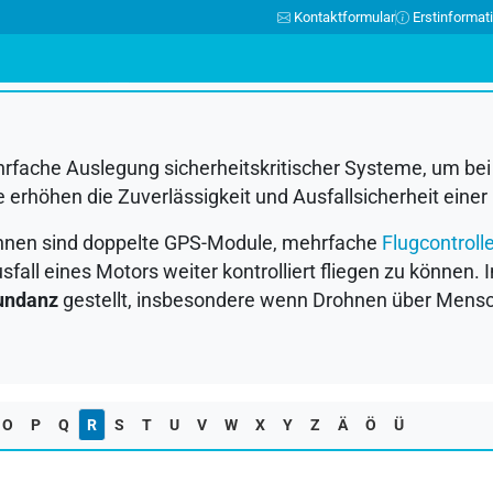
Kontaktformular
Erstinformat
N
O
P
Q
R
S
T
U
V
W
X
Y
Z
Ä
Ö
Ü
rfache Auslegung sicherheitskritischer Systeme, um bei
erhöhen die Zuverlässigkeit und Ausfallsicherheit einer
hnen sind doppelte
GPS
-Module, mehrfache
Flugcontroll
all eines Motors weiter kontrolliert fliegen zu können. I
undanz
gestellt, insbesondere wenn Drohnen über Mensc
O
P
Q
R
S
T
U
V
W
X
Y
Z
Ä
Ö
Ü