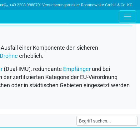
ion
+49 2203 9888701
Versicherungsmakler Rosanowske GmbH & Co. KG
 Ausfall einer Komponente den sicheren
Drohne
erheblich.
er
(Dual-
IMU
), redundante
Empfänger
und bei
n der zertifizierten Kategorie der EU-Verordnung
hen oder in städtischen Gebieten eingesetzt werden