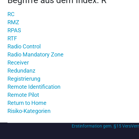
Begriffe aus dem Index: R
RC
RMZ
RPAS
RTF
Radio Control
Radio Mandatory Zone
Receiver
Redundanz
Registrierung
Remote Identification
Remote Pilot
Return to Home
Risiko-Kategorien
Erstinformation gem. §15 VersVe