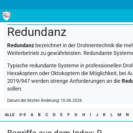
ALLE
0-9
A
B
C
D
E
F
G
H
I
J
K
L
M
Redundanz
Redundanz
bezeichnet in der Drohnentechnik die meh
Weiterbetrieb zu gewährleisten. Redundante Systeme 
Typische redundante Systeme in professionellen Dro
Hexakoptern oder Oktokoptern die Möglichkeit, bei Ausf
2019/947 werden strenge Anforderungen an die
Red
sollen.
Datum der letzten Änderung: 10.06.2026
ALLE
0-9
A
B
C
D
E
F
G
H
I
J
K
L
M
N