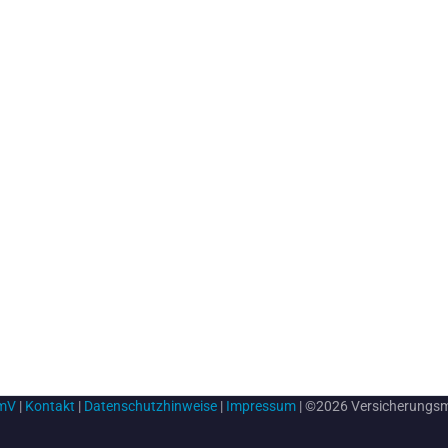
rmV
|
Kontakt
|
Datenschutzhinweise
|
Impressum
| ©2026 Versicherungs