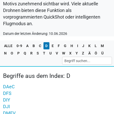
Motivs zunehmend sichtbar wird. Viele aktuelle
Drohnen bieten diese Funktion als
vorprogrammierten QuickShot oder intelligenten
Flugmodus an.
Datum der letzten Änderung: 10.06.2026
ALLE
0-9
A
B
C
D
E
F
G
H
I
J
K
L
M
N
O
P
Q
R
S
T
U
V
W
X
Y
Z
Ä
Ö
Ü
Begriffe aus dem Index: D
DAeC
DFS
DIY
DJI
DMFV