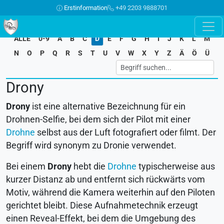
Erstinformation
+49 2203 9888701
ALLE
0-9
A
B
C
D
E
F
G
H
I
J
K
L
M
N
O
P
Q
R
S
T
U
V
W
X
Y
Z
Ä
Ö
Ü
Drony
Drony
ist eine alternative Bezeichnung für ein
Drohnen-Selfie, bei dem sich der Pilot mit einer
Drohne
selbst aus der Luft fotografiert oder filmt. Der
Begriff wird synonym zu Dronie verwendet.
Bei einem
Drony
hebt die
Drohne
typischerweise aus
kurzer Distanz ab und entfernt sich rückwärts vom
Motiv, während die Kamera weiterhin auf den Piloten
gerichtet bleibt. Diese Aufnahmetechnik erzeugt
einen Reveal-Effekt, bei dem die Umgebung des