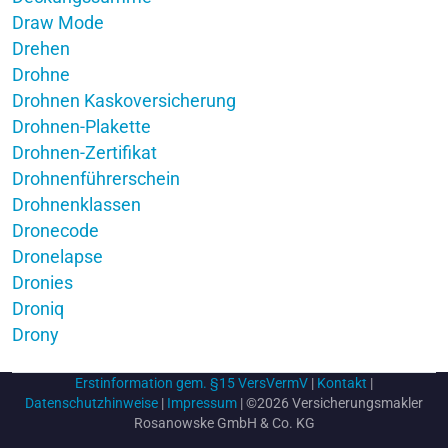
Draw Mode
Drehen
Drohne
Drohnen Kaskoversicherung
Drohnen-Plakette
Drohnen-Zertifikat
Drohnenführerschein
Drohnenklassen
Dronecode
Dronelapse
Dronies
Droniq
Drony
Erstinformation gem. §15 VersVermV
|
Kontakt
|
Datenschutzhinweise
|
Impressum
| ©2026 Versicherungsmakler
Rosanowske GmbH & Co. KG