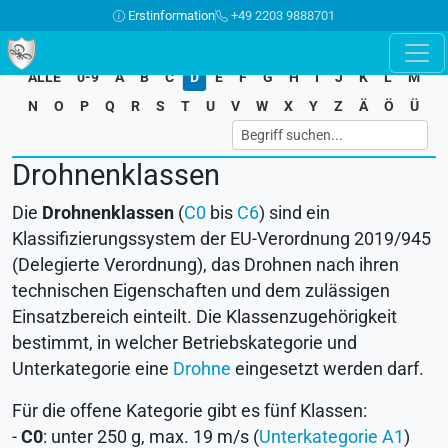
Erstinformation
+49 2203 9888701
ALLE
0-9
A
B
C
D
E
F
G
H
I
J
K
L
M
N
O
P
Q
R
S
T
U
V
W
X
Y
Z
Ä
Ö
Ü
Drohnenklassen
Die
Drohnenklassen
(
C0
bis
C6
) sind ein
Klassifizierungssystem der EU-Verordnung 2019/945
(Delegierte Verordnung), das Drohnen nach ihren
technischen Eigenschaften und dem zulässigen
Einsatzbereich einteilt. Die Klassenzugehörigkeit
bestimmt, in welcher Betriebskategorie und
Unterkategorie eine
Drohne
eingesetzt werden darf.
Für die offene Kategorie gibt es fünf Klassen:
-
C0
: unter 250 g, max. 19 m/s (
Unterkategorie A1
)