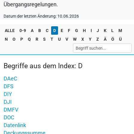
Übergangsregelungen.
Datum der letzten Änderung: 10.06.2026
ALLE
0-9
A
B
C
D
E
F
G
H
I
J
K
L
M
N
O
P
Q
R
S
T
U
V
W
X
Y
Z
Ä
Ö
Ü
Begriffe aus dem Index: D
DAeC
DFS
DIY
DJI
DMFV
DOC
Datenlink
Deckungssumme