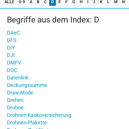
ALLE
0-9
A
B
C
D
E
F
G
H
I
J
K
L
M
N
Begriffe aus dem Index: D
DAeC
DFS
DIY
DJI
DMFV
DOC
Datenlink
Deckungssumme
Draw Mode
Drehen
Drohne
Drohnen Kaskoversicherung
Drohnen-Plakette