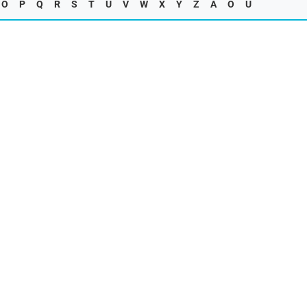
O
P
Q
R
S
T
U
V
W
X
Y
Z
Ä
Ö
Ü