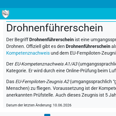
ALLE
0-9
A
B
C
D
E
F
G
H
I
J
K
L
M
Drohnenführerschein
Der Begriff
Drohnenführerschein
ist eine umgangsspr
Drohnen. Offiziell gibt es den
Drohnenführerschein
al
Kompetenznachweis
und dem EU-Fernpiloten-Zeugni
Der
EU-Kompetenznachweis A1/A3
(umgangssprachlic
Kategorie. Er wird durch eine Online-Prüfung beim Lu
Das
EU-Fernpiloten-Zeugnis A2
(umgangssprachlich “
Menschen) zu fliegen. Voraussetzung ist der Kompete
anerkannten Prüfstelle. Auch dieses Zeugnis ist 5 Jah
Datum der letzten Änderung: 10.06.2026