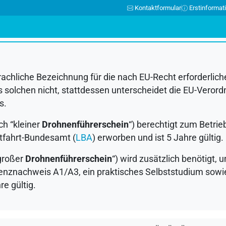
Kontaktformular
Erstinformat
N
O
P
Q
R
S
T
U
V
W
X
Y
Z
Ä
Ö
Ü
achliche Bezeichnung für die nach EU-Recht erforderlic
s solchen nicht, stattdessen unterscheidet die EU-Ver
s.
h “kleiner
Drohnenführerschein
“) berechtigt zum Betri
ftfahrt-Bundesamt (
LBA
) erworben und ist 5 Jahre gültig.
großer
Drohnenführerschein
“) wird zusätzlich benötigt,
nznachweis A1/A3, ein praktisches Selbststudium sowie 
re gültig.