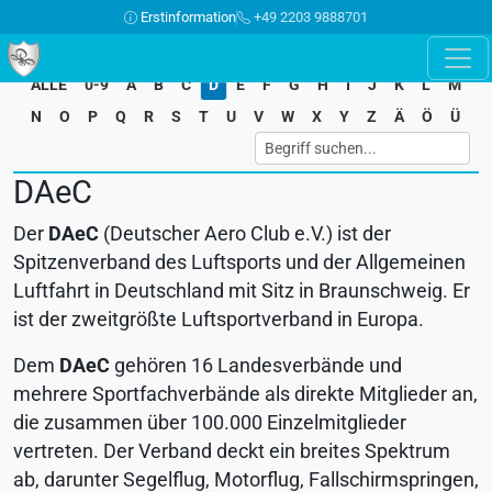
Erstinformation
+49 2203 9888701
ALLE
0-9
A
B
C
D
E
F
G
H
I
J
K
L
M
N
O
P
Q
R
S
T
U
V
W
X
Y
Z
Ä
Ö
Ü
DAeC
Der
DAeC
(Deutscher Aero Club e.V.) ist der
Spitzenverband des Luftsports und der Allgemeinen
Luftfahrt in Deutschland mit Sitz in Braunschweig. Er
ist der zweitgrößte Luftsportverband in Europa.
Dem
DAeC
gehören 16 Landesverbände und
mehrere Sportfachverbände als direkte Mitglieder an,
die zusammen über 100.000 Einzelmitglieder
vertreten. Der Verband deckt ein breites Spektrum
ab, darunter Segelflug, Motorflug, Fallschirmspringen,