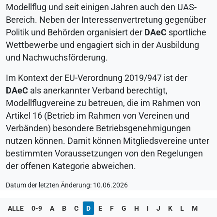
Modellflug und seit einigen Jahren auch den
UAS
-
Bereich. Neben der Interessenvertretung gegenüber
Politik und Behörden organisiert der
DAeC
sportliche
Wettbewerbe und engagiert sich in der Ausbildung
und Nachwuchsförderung.
Im Kontext der EU-Verordnung 2019/947 ist der
DAeC
als anerkannter Verband berechtigt,
Modellflugvereine zu betreuen, die im Rahmen von
Artikel 16 (Betrieb im Rahmen von Vereinen und
Verbänden) besondere Betriebsgenehmigungen
nutzen können. Damit können Mitgliedsvereine unter
bestimmten Voraussetzungen von den Regelungen
der offenen Kategorie abweichen.
Datum der letzten Änderung: 10.06.2026
ALLE
0-9
A
B
C
D
E
F
G
H
I
J
K
L
M