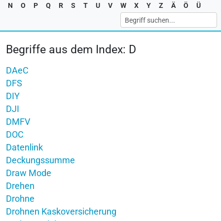
N
O
P
Q
R
S
T
U
V
W
X
Y
Z
Ä
Ö
Ü
Begriffe aus dem Index: D
DAeC
DFS
DIY
DJI
DMFV
DOC
Datenlink
Deckungssumme
Draw Mode
Drehen
Drohne
Drohnen Kaskoversicherung