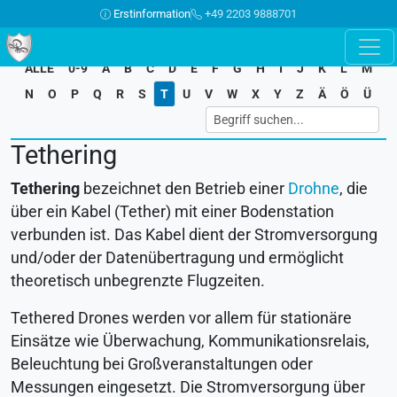
Erstinformation
+49 2203 9888701
ALLE
0-9
A
B
C
D
E
F
G
H
I
J
K
L
M
N
O
P
Q
R
S
T
U
V
W
X
Y
Z
Ä
Ö
Ü
Tethering
Tethering
bezeichnet den Betrieb einer
Drohne
, die
über ein Kabel (Tether) mit einer Bodenstation
verbunden ist. Das Kabel dient der Stromversorgung
und/oder der Datenübertragung und ermöglicht
theoretisch unbegrenzte Flugzeiten.
Tethered Drones werden vor allem für stationäre
Einsätze wie Überwachung, Kommunikationsrelais,
Beleuchtung bei Großveranstaltungen oder
Messungen eingesetzt. Die Stromversorgung über