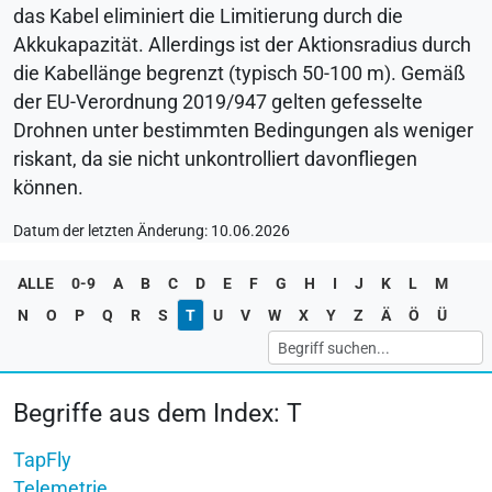
das Kabel eliminiert die Limitierung durch die
Akkukapazität. Allerdings ist der Aktionsradius durch
die Kabellänge begrenzt (typisch 50-100 m). Gemäß
der EU-Verordnung 2019/947 gelten gefesselte
Drohnen unter bestimmten Bedingungen als weniger
riskant, da sie nicht unkontrolliert davonfliegen
können.
Datum der letzten Änderung: 10.06.2026
ALLE
0-9
A
B
C
D
E
F
G
H
I
J
K
L
M
N
O
P
Q
R
S
T
U
V
W
X
Y
Z
Ä
Ö
Ü
Begriffe aus dem Index: T
TapFly
Telemetrie