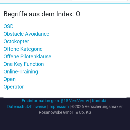
Begriffe aus dem Index: O
OSD
Obstacle Avoidance
Octokopter
Offene Kategorie
Offene Pilotenklausel
One Key Function
Online-Training
Open
Operator
Erstinformation gem. §15 VersVermV
|
Kontakt
|
Datenschutzhinweise
|
Impressum
| ©2026 Versicherungsmakler
Rosanowske GmbH & Co. KG