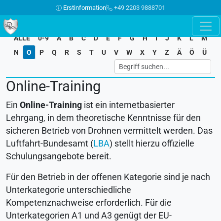
Erstinformation
+49 2203 9888701
ALLE
0-9
A
B
C
D
E
F
G
H
I
J
K
L
M
N
O
P
Q
R
S
T
U
V
W
X
Y
Z
Ä
Ö
Ü
Online-Training
Ein
Online-Training
ist ein internetbasierter
Lehrgang, in dem theoretische Kenntnisse für den
sicheren Betrieb von Drohnen vermittelt werden. Das
Luftfahrt-Bundesamt (
LBA
) stellt hierzu offizielle
Schulungsangebote bereit.
Für den Betrieb in der offenen Kategorie sind je nach
Unterkategorie unterschiedliche
Kompetenznachweise erforderlich. Für die
Unterkategorien A1 und A3 genügt der EU-