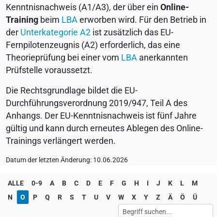
Kenntnisnachweis (A1/A3), der über ein
Online-
Training
beim
LBA
erworben wird. Für den Betrieb in
der
Unterkategorie A2
ist zusätzlich das EU-
Fernpilotenzeugnis (A2) erforderlich, das eine
Theorieprüfung bei einer vom
LBA
anerkannten
Prüfstelle voraussetzt.
Die Rechtsgrundlage bildet die EU-
Durchführungsverordnung 2019/947, Teil A des
Anhangs. Der EU-Kenntnisnachweis ist fünf Jahre
gültig und kann durch erneutes Ablegen des Online-
Trainings verlängert werden.
Datum der letzten Änderung: 10.06.2026
ALLE
0-9
A
B
C
D
E
F
G
H
I
J
K
L
M
N
O
P
Q
R
S
T
U
V
W
X
Y
Z
Ä
Ö
Ü