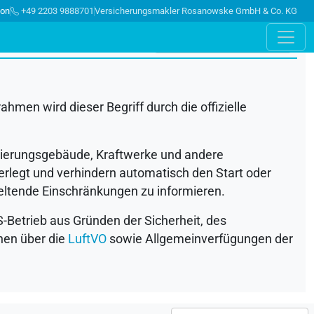
ion
+49 2203 9888701
Versicherungsmakler Rosanowske GmbH & Co. KG
hmen wird dieser Begriff durch die offizielle
egierungsgebäude, Kraftwerke und andere
erlegt und verhindern automatisch den Start oder
 geltende Einschränkungen zu informieren.
S
-Betrieb aus Gründen der Sicherheit, des
nen über die
LuftVO
sowie Allgemeinverfügungen der