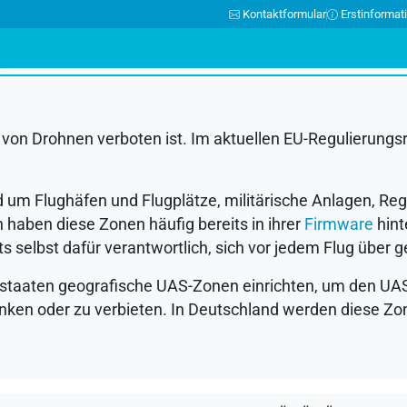
Kontaktformular
Erstinformat
N
O
P
Q
R
S
T
U
V
W
X
Y
Z
Ä
Ö
Ü
b von Drohnen verboten ist. Im aktuellen EU-Regulierungsra
 um Flughäfen und Flugplätze, militärische Anlagen, R
 haben diese Zonen häufig bereits in ihrer
Firmware
hint
ets selbst dafür verantwortlich, sich vor jedem Flug über
staaten geografische
UAS
-Zonen einrichten, um den
UA
ken oder zu verbieten. In Deutschland werden diese Zo