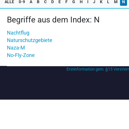
ALLE
0-9
A
B
C
D
E
F
G
H
I
J
K
L
M
N
Begriffe aus dem Index: N
Nachtflug
Naturschutzgebiete
Naza-M
No-Fly-Zone
Erstinformation gem. §15 VersVe