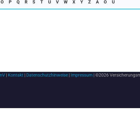
O
P
Q
R
S
T
U
V
W
X
Y
Z
Ä
Ö
Ü
rmV
|
Kontakt
|
Datenschutzhinweise
|
Impressum
| ©2026 Versicherungs