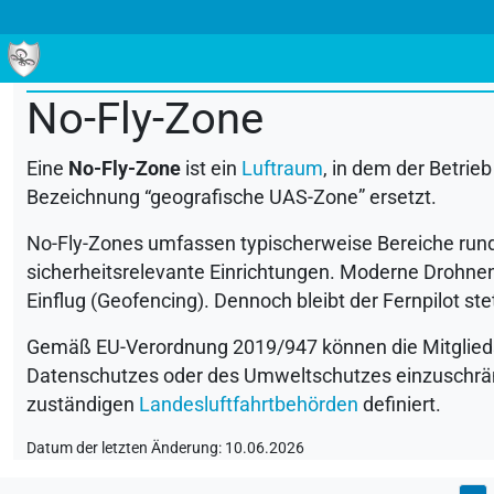
ALLE
0-9
A
B
C
D
E
F
G
H
I
J
K
L
M
No-Fly-Zone
Eine
No-Fly-Zone
ist ein
Luftraum
, in dem der Betrie
Bezeichnung “geografische
UAS
-Zone” ersetzt.
No-Fly-Zones umfassen typischerweise Bereiche rund
sicherheitsrelevante Einrichtungen. Moderne Drohnen
Einflug (Geofencing). Dennoch bleibt der Fernpilot st
Gemäß EU-Verordnung 2019/947 können die Mitglied
Datenschutzes oder des Umweltschutzes einzuschrän
zuständigen
Landesluftfahrtbehörden
definiert.
Datum der letzten Änderung: 10.06.2026