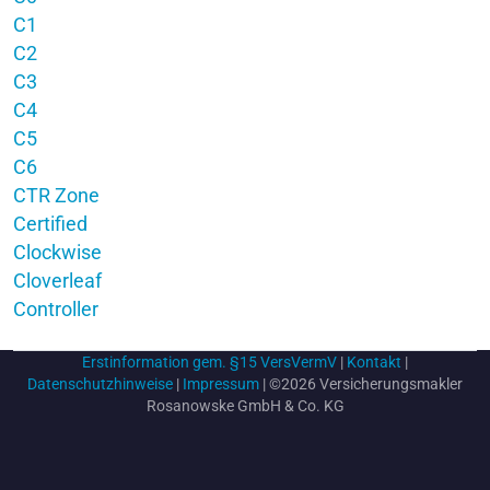
C1
C2
C3
C4
C5
C6
CTR Zone
Certified
Clockwise
Cloverleaf
Controller
Erstinformation gem. §15 VersVermV
|
Kontakt
|
Datenschutzhinweise
|
Impressum
| ©2026 Versicherungsmakler
Rosanowske GmbH & Co. KG