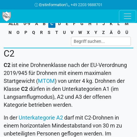
Erstinformation
+49 2203 9888701
ALLE
0-9
A
B
C
D
E
F
G
H
I
J
K
L
M
N
O
P
Q
R
S
T
U
V
W
X
Y
Z
Ä
Ö
Ü
C2
C2
ist eine Drohnenklasse nach der EU-Verordnung
2019/945 für Drohnen mit einem maximalen
Startgewicht (
MTOM
) von unter 4 kg. Drohnen der
Klasse
C2
dürfen in den Unterkategorien A1 (im
Langsamflugmodus), A2 und A3 der offenen
Kategorie betrieben werden.
In der
Unterkategorie A2
darf mit C2-Drohnen in
einem horizontalen Mindestabstand von 30 m zu
unbeteiligten Personen geflogen werden. Im