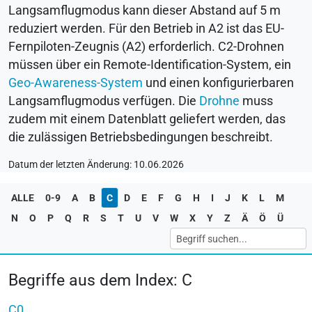
Langsamflugmodus kann dieser Abstand auf 5 m
reduziert werden. Für den Betrieb in A2 ist das EU-
Fernpiloten-Zeugnis (A2) erforderlich. C2-Drohnen
müssen über ein Remote-Identification-System, ein
Geo-Awareness-System
und einen konfigurierbaren
Langsamflugmodus verfügen. Die
Drohne
muss
zudem mit einem Datenblatt geliefert werden, das
die zulässigen Betriebsbedingungen beschreibt.
Datum der letzten Änderung: 10.06.2026
ALLE
0-9
A
B
C
D
E
F
G
H
I
J
K
L
M
N
O
P
Q
R
S
T
U
V
W
X
Y
Z
Ä
Ö
Ü
Begriffe aus dem Index: C
C0